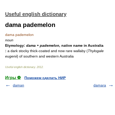
Useful english dictionary
dama pademelon
dama pademelon
noun
Etymology:
dama + pademelon,
native name in Australia
:
a dark stocky thick-coated and now rare wallaby (
Thylogale
eugenii
) of southern and western Australia
Useful english dictionary
.
2012
.
Игры ⚽
Поможем сделать НИР
daman
damara