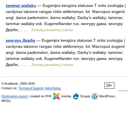
tammar wallaby
— Eugenijos kengūra statusas T sritis zoologija |
vardynas taksono rangas rūšis atitikmenys: lot. Macropus eugenii
angl. dama pademelon; dama wallaby; Darby’s wallaby; tammar;
tammar wallaby vok. Eugenefilander rus. кенгуру дама; кенгуру
Дерби;… …
Žinduolių pavadinimų žodynas
кенгуру Дерби
— Eugenijos kengūra statusas T sritis zoologija |
vardynas taksono rangas rūšis atitikmenys: lot. Macropus eugenii
angl. dama pademelon; dama wallaby; Darby’s wallaby; tammar;
tammar wallaby vok. Eugenefilander rus. кенгуру дама; кенгуру
Дерби;… …
Žinduolių pavadinimų žodynas
© Academic, 2000-2026
18+
Contact us:
Technical Support
,
Advertising
Dictionaries export
, created on PHP,
Joomla,
Drupal,
WordPress,
MODx.