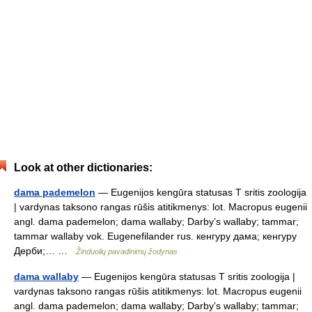
Look at other dictionaries:
dama pademelon
— Eugenijos kengūra statusas T sritis zoologija
| vardynas taksono rangas rūšis atitikmenys: lot. Macropus eugenii
angl. dama pademelon; dama wallaby; Darby’s wallaby; tammar;
tammar wallaby vok. Eugenefilander rus. кенгуру дама; кенгуру
Дерби;… …
Žinduolių pavadinimų žodynas
dama wallaby
— Eugenijos kengūra statusas T sritis zoologija |
vardynas taksono rangas rūšis atitikmenys: lot. Macropus eugenii
angl. dama pademelon; dama wallaby; Darby’s wallaby; tammar;