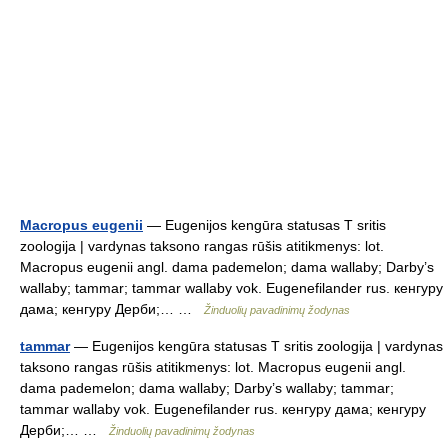
Macropus eugenii
— Eugenijos kengūra statusas T sritis
zoologija | vardynas taksono rangas rūšis atitikmenys: lot.
Macropus eugenii angl. dama pademelon; dama wallaby; Darby’s
wallaby; tammar; tammar wallaby vok. Eugenefilander rus. кенгуру
дама; кенгуру Дерби;… …
Žinduolių pavadinimų žodynas
tammar
— Eugenijos kengūra statusas T sritis zoologija | vardynas
taksono rangas rūšis atitikmenys: lot. Macropus eugenii angl.
dama pademelon; dama wallaby; Darby’s wallaby; tammar;
tammar wallaby vok. Eugenefilander rus. кенгуру дама; кенгуру
Дерби;… …
Žinduolių pavadinimų žodynas