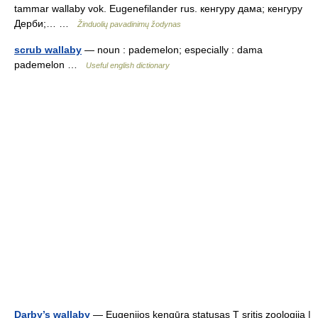
tammar wallaby vok. Eugenefilander rus. кенгуру дама; кенгуру
Дерби;… …
Žinduolių pavadinimų žodynas
scrub wallaby
— noun : pademelon; especially : dama
pademelon …
Useful english dictionary
Darby’s wallaby
— Eugenijos kengūra statusas T sritis zoologija |