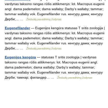
vardynas taksono rangas rūšis atitikmenys: lot. Macropus eugenii
angl. dama pademelon; dama wallaby; Darby’s wallaby; tammar;
tammar wallaby vok. Eugenefilander rus. кенгуру дама; кенгуру
Дерби;… …
Žinduolių pavadinimų žodynas
Eugenefilander
— Eugenijos kengūra statusas T sritis zoologija |
vardynas taksono rangas rūšis atitikmenys: lot. Macropus eugenii
angl. dama pademelon; dama wallaby; Darby’s wallaby; tammar;
tammar wallaby vok. Eugenefilander rus. кенгуру дама; кенгуру
Дерби;… …
Žinduolių pavadinimų žodynas
Eugenijos kengūra
— statusas T sritis zoologija | vardynas
taksono rangas rūšis atitikmenys: lot. Macropus eugenii angl.
dama pademelon; dama wallaby; Darby’s wallaby; tammar;
tammar wallaby vok. Eugenefilander rus. кенгуру дама; кенгуру
Дерби; тамнар; филандер… …
Žinduolių pavadinimų žodynas